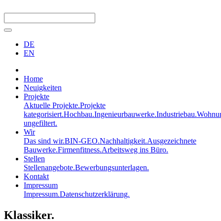
DE
EN
Home
Neuigkeiten
Projekte
Aktuelle Projekte.
Projekte
kategorisiert.
Hochbau.
Ingenieurbauwerke.
Industriebau.
Wohnun
ungefiltert.
Wir
Das sind wir.
BIN-GEO.
Nachhaltigkeit.
Ausgezeichnete
Bauwerke.
Firmenfitness.
Arbeitsweg ins Büro.
Stellen
Stellenangebote.
Bewerbungsunterlagen.
Kontakt
Impressum
Impressum.
Datenschutzerklärung.
Klassiker.