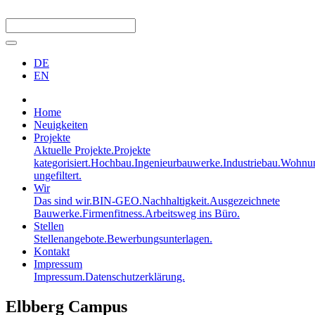
DE
EN
Home
Neuigkeiten
Projekte
Aktuelle Projekte.
Projekte
kategorisiert.
Hochbau.
Ingenieurbauwerke.
Industriebau.
Wohnun
ungefiltert.
Wir
Das sind wir.
BIN-GEO.
Nachhaltigkeit.
Ausgezeichnete
Bauwerke.
Firmenfitness.
Arbeitsweg ins Büro.
Stellen
Stellenangebote.
Bewerbungsunterlagen.
Kontakt
Impressum
Impressum.
Datenschutzerklärung.
Elbberg Campus