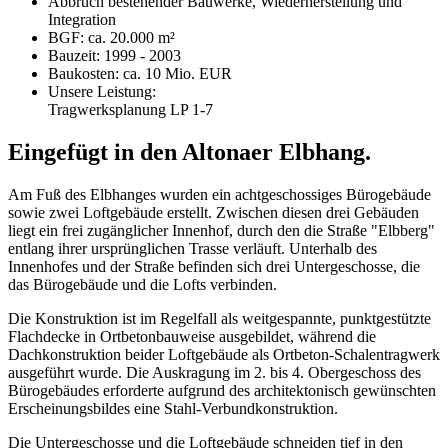
Abbruch bestehender Bauwerke, Wiederherstellung und
Integration
BGF: ca. 20.000 m²
Bauzeit: 1999 - 2003
Baukosten: ca. 10 Mio. EUR
Unsere Leistung:
Tragwerksplanung LP 1-7
Eingefügt in den Altonaer Elbhang.
Am Fuß des Elbhanges wurden ein achtgeschossiges Bürogebäude
sowie zwei Loftgebäude erstellt. Zwischen diesen drei Gebäuden
liegt ein frei zugänglicher Innenhof, durch den die Straße "Elbberg"
entlang ihrer ursprünglichen Trasse verläuft. Unterhalb des
Innenhofes und der Straße befinden sich drei Untergeschosse, die
das Bürogebäude und die Lofts verbinden.
Die Konstruktion ist im Regelfall als weitgespannte, punktgestützte
Flachdecke in Ortbetonbauweise ausgebildet, während die
Dachkonstruktion beider Loftgebäude als Ortbeton-Schalentragwerk
ausgeführt wurde. Die Auskragung im 2. bis 4. Obergeschoss des
Bürogebäudes erforderte aufgrund des architektonisch gewünschten
Erscheinungsbildes eine Stahl-Verbundkonstruktion.
Die Untergeschosse und die Loftgebäude schneiden tief in den