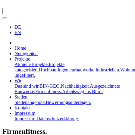
DE
EN
Home
Neuigkeiten
Projekte
Aktuelle Projekte.
Projekte
kategorisiert.
Hochbau.
Ingenieurbauwerke.
Industriebau.
Wohnun
ungefiltert.
Wir
Das sind wir.
BIN-GEO.
Nachhaltigkeit.
Ausgezeichnete
Bauwerke.
Firmenfitness.
Arbeitsweg ins Büro.
Stellen
Stellenangebote.
Bewerbungsunterlagen.
Kontakt
Impressum
Impressum.
Datenschutzerklärung.
Firmenfitness.