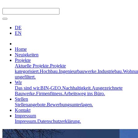
DE
EN
Home
Neuigkeiten
Projekte
Aktuelle Projekte.
Projekte
kategorisiert.
Hochbau.
Ingenieurbauwerke.
Industriebau.
Wohnun
ungefiltert.
Wir
Das sind wir.
BIN-GEO.
Nachhaltigkeit.
Ausgezeichnete
Bauwerke.
Firmenfitness.
Arbeitsweg ins Büro.
Stellen
Stellenangebote.
Bewerbungsunterlagen.
Kontakt
Impressum
Impressum.
Datenschutzerklärung.