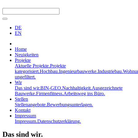
DE
EN
Home
Neuigkeiten
Projekte
Aktuelle Projekte.
Projekte
kategorisiert.
Hochbau.
Ingenieurbauwerke.
Industriebau.
Wohnun
ungefiltert.
Wir
Das sind wir.
BIN-GEO.
Nachhaltigkeit.
Ausgezeichnete
Bauwerke.
Firmenfitness.
Arbeitsweg ins Büro.
Stellen
Stellenangebote.
Bewerbungsunterlagen.
Kontakt
Impressum
Impressum.
Datenschutzerklärung.
Das sind wir.