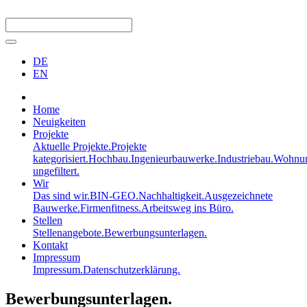
DE
EN
Home
Neuigkeiten
Projekte
Aktuelle Projekte.
Projekte
kategorisiert.
Hochbau.
Ingenieurbauwerke.
Industriebau.
Wohnun
ungefiltert.
Wir
Das sind wir.
BIN-GEO.
Nachhaltigkeit.
Ausgezeichnete
Bauwerke.
Firmenfitness.
Arbeitsweg ins Büro.
Stellen
Stellenangebote.
Bewerbungsunterlagen.
Kontakt
Impressum
Impressum.
Datenschutzerklärung.
Bewerbungsunterlagen.