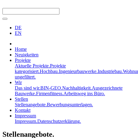
DE
EN
Home
Neuigkeiten
Projekte
Aktuelle Projekte.
Projekte
kategorisiert.
Hochbau.
Ingenieurbauwerke.
Industriebau.
Wohnun
ungefiltert.
Wir
Das sind wir.
BIN-GEO.
Nachhaltigkeit.
Ausgezeichnete
Bauwerke.
Firmenfitness.
Arbeitsweg ins Büro.
Stellen
Stellenangebote.
Bewerbungsunterlagen.
Kontakt
Impressum
Impressum.
Datenschutzerklärung.
Stellenangebote.