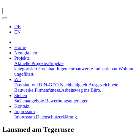
DE
EN
Home
Neuigkeiten
Projekte
Aktuelle Projekte.
Projekte
kategorisiert.
Hochbau.
Ingenieurbauwerke.
Industriebau.
Wohnun
ungefiltert.
Wir
Das sind wir.
BIN-GEO.
Nachhaltigkeit.
Ausgezeichnete
Bauwerke.
Firmenfitness.
Arbeitsweg ins Büro.
Stellen
Stellenangebote.
Bewerbungsunterlagen.
Kontakt
Impressum
Impressum.
Datenschutzerklärung.
Lansmed am Tegernsee