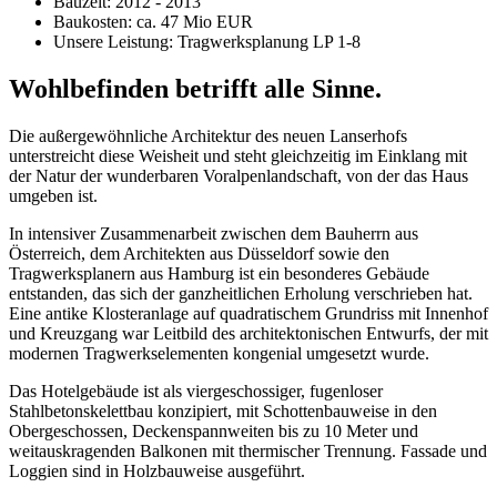
Bauzeit: 2012 - 2013
Baukosten: ca. 47 Mio EUR
Unsere Leistung: Tragwerksplanung LP 1-8
Wohlbefinden betrifft alle Sinne.
Die außergewöhnliche Architektur des neuen Lanserhofs
unterstreicht diese Weisheit und steht gleichzeitig im Einklang mit
der Natur der wunderbaren Voralpenlandschaft, von der das Haus
umgeben ist.
In intensiver Zusammenarbeit zwischen dem Bauherrn aus
Österreich, dem Architekten aus Düsseldorf sowie den
Tragwerksplanern aus Hamburg ist ein besonderes Gebäude
entstanden, das sich der ganzheitlichen Erholung verschrieben hat.
Eine antike Klosteranlage auf quadratischem Grundriss mit Innenhof
und Kreuzgang war Leitbild des architektonischen Entwurfs, der mit
modernen Tragwerkselementen kongenial umgesetzt wurde.
Das Hotelgebäude ist als viergeschossiger, fugenloser
Stahlbetonskelettbau konzipiert, mit Schottenbauweise in den
Obergeschossen, Deckenspannweiten bis zu 10 Meter und
weitauskragenden Balkonen mit thermischer Trennung. Fassade und
Loggien sind in Holzbauweise ausgeführt.