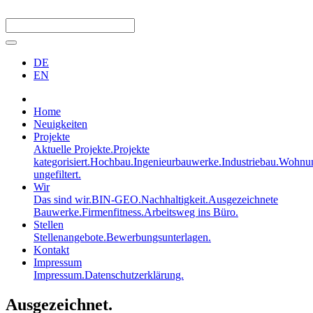
DE
EN
Home
Neuigkeiten
Projekte
Aktuelle Projekte.
Projekte
kategorisiert.
Hochbau.
Ingenieurbauwerke.
Industriebau.
Wohnun
ungefiltert.
Wir
Das sind wir.
BIN-GEO.
Nachhaltigkeit.
Ausgezeichnete
Bauwerke.
Firmenfitness.
Arbeitsweg ins Büro.
Stellen
Stellenangebote.
Bewerbungsunterlagen.
Kontakt
Impressum
Impressum.
Datenschutzerklärung.
Ausgezeichnet.