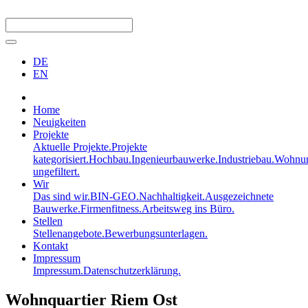
DE
EN
Home
Neuigkeiten
Projekte
Aktuelle Projekte.
Projekte
kategorisiert.
Hochbau.
Ingenieurbauwerke.
Industriebau.
Wohnun
ungefiltert.
Wir
Das sind wir.
BIN-GEO.
Nachhaltigkeit.
Ausgezeichnete
Bauwerke.
Firmenfitness.
Arbeitsweg ins Büro.
Stellen
Stellenangebote.
Bewerbungsunterlagen.
Kontakt
Impressum
Impressum.
Datenschutzerklärung.
Wohnquartier Riem Ost