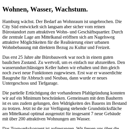
Wohnen, Wasser, Wachstum.
Hamburg wächst. Der Bedarf an Wohnraum ist ungebrochen. Die
City Süd entwickelt sich langsam aber sicher vom reinen
Bürostandort zum attraktiven Wohn- und Geschäftsquartier. Durch
die zentrale Lage am Mittelkanal eröffnen sich am Nagelsweg
attraktive Möglichkeiten für die Realisierung einer urbanen
Wohnbebauung mit direktem Bezug zu Kultur und Freizeit.
Das erst 25 Jahre alte Bürobauwerk war noch in einem guten
baulichen Zustand. Zu wertvoll, um es einfach nur abzureißen. Den
wasserundurchlässigen Keller haben wir erhalten und ihm gleich
noch zwei neue Funktionen zugewiesen. Erst war er wasserdichte
Baugrube für Abbruch und Neubau, dann wurde er neues
Untergeschoss und Tiefgarage.
Die partielle Ertüchtigung der vorhandenen Pfahlgründung konnten
wir auf ein Minimum beschränken. Gemeinsam mit dem Bauherrn
ist es uns zudem gelungen, den Widrigkeiten des Bauens im Bestand
zu trotzen. Jetzt ist die zur Verfügung stehende Grundstücksfläche
am Mittelkanal optimal ausgenutzt für insgesamt 7 neue Gebäude
mit über 200 attraktiven Wohnungen am Wasser.
Das Tragwerkskonzept ist aufgegangen. Wir freuen uns über die