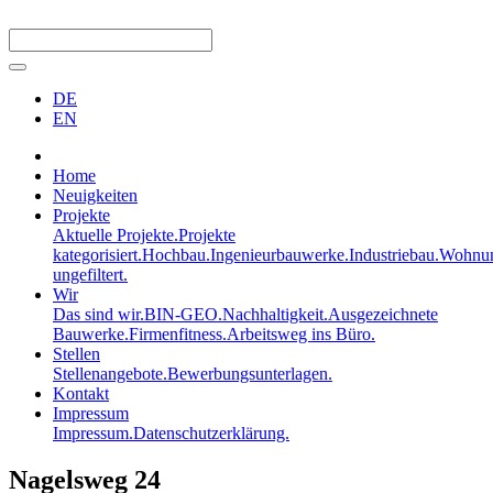
DE
EN
Home
Neuigkeiten
Projekte
Aktuelle Projekte.
Projekte
kategorisiert.
Hochbau.
Ingenieurbauwerke.
Industriebau.
Wohnun
ungefiltert.
Wir
Das sind wir.
BIN-GEO.
Nachhaltigkeit.
Ausgezeichnete
Bauwerke.
Firmenfitness.
Arbeitsweg ins Büro.
Stellen
Stellenangebote.
Bewerbungsunterlagen.
Kontakt
Impressum
Impressum.
Datenschutzerklärung.
Nagelsweg 24