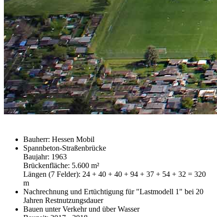
Bauherr: Hessen Mobil
Spannbeton-Straßenbrücke
Baujahr: 1963
Brückenfläche: 5.600 m²
Längen (7 Felder): 24 + 40 + 40 + 94 + 37 + 54 + 32 = 320
m
Nachrechnung und Ertüchtigung für "Lastmodell 1" bei 20
Jahren Restnutzungsdauer
Bauen unter Verkehr und über Wasser