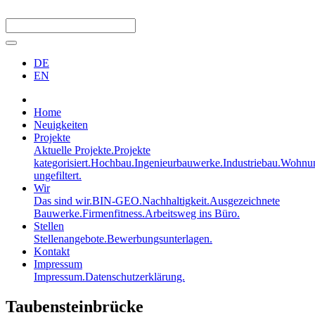
DE
EN
Home
Neuigkeiten
Projekte
Aktuelle Projekte.
Projekte
kategorisiert.
Hochbau.
Ingenieurbauwerke.
Industriebau.
Wohnun
ungefiltert.
Wir
Das sind wir.
BIN-GEO.
Nachhaltigkeit.
Ausgezeichnete
Bauwerke.
Firmenfitness.
Arbeitsweg ins Büro.
Stellen
Stellenangebote.
Bewerbungsunterlagen.
Kontakt
Impressum
Impressum.
Datenschutzerklärung.
Taubensteinbrücke