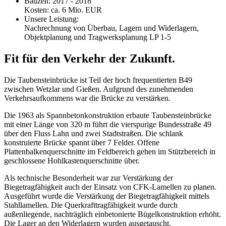
Bauzeit: 2017 - 2018
Kosten: ca. 6 Mio. EUR
Unsere Leistung:
Nachrechnung von Überbau, Lagern und Widerlagern,
Objektplanung und Tragwerksplanung LP 1-5
Fit für den Verkehr der Zukunft.
Die Taubensteinbrücke ist Teil der hoch frequentierten B49
zwischen Wetzlar und Gießen. Aufgrund des zunehmenden
Verkehrsaufkommens war die Brücke zu verstärken.
Die 1963 als Spannbetonkonstruktion erbaute Taubensteinbrücke
mit einer Länge von 320 m führt die vierspurige Bundesstraße 49
über den Fluss Lahn und zwei Stadtstraßen. Die schlank
konstruierte Brücke spannt über 7 Felder. Offene
Plattenbalkenquerschnitte im Feldbereich gehen im Stützbereich in
geschlossene Hohlkastenquerschnitte über.
Als technische Besonderheit war zur Verstärkung der
Biegetragfähigkeit auch der Einsatz von CFK-Lamellen zu planen.
Ausgeführt wurde die Verstärkung der Biegetragfähigkeit mittels
Stahllamellen. Die Querkrafttragfähigkeit wurde durch
außenliegende, nachträglich einbetonierte Bügelkonstruktion erhöht.
Die Lager an den Widerlagern wurden ausgetauscht.