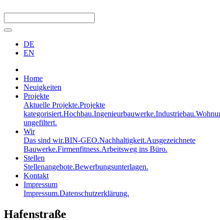
DE
EN
Home
Neuigkeiten
Projekte
Aktuelle Projekte.
Projekte
kategorisiert.
Hochbau.
Ingenieurbauwerke.
Industriebau.
Wohnun
ungefiltert.
Wir
Das sind wir.
BIN-GEO.
Nachhaltigkeit.
Ausgezeichnete
Bauwerke.
Firmenfitness.
Arbeitsweg ins Büro.
Stellen
Stellenangebote.
Bewerbungsunterlagen.
Kontakt
Impressum
Impressum.
Datenschutzerklärung.
Hafenstraße