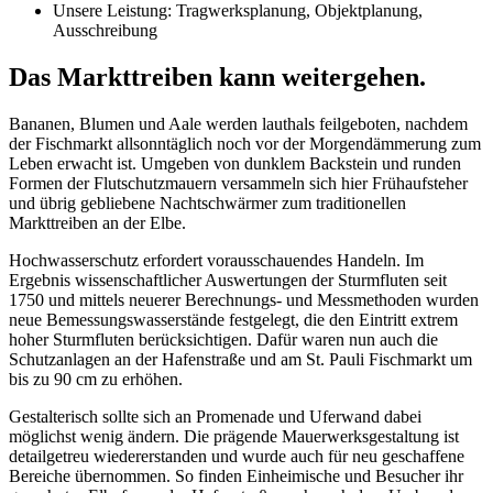
Unsere Leistung: Tragwerksplanung, Objektplanung,
Ausschreibung
Das Markttreiben kann weitergehen.
Bananen, Blumen und Aale werden lauthals feilgeboten, nachdem
der Fischmarkt allsonntäglich noch vor der Morgendämmerung zum
Leben erwacht ist. Umgeben von dunklem Backstein und runden
Formen der Flutschutzmauern versammeln sich hier Frühaufsteher
und übrig gebliebene Nachtschwärmer zum traditionellen
Markttreiben an der Elbe.
Hochwasserschutz erfordert vorausschauendes Handeln. Im
Ergebnis wissenschaftlicher Auswertungen der Sturmfluten seit
1750 und mittels neuerer Berechnungs- und Messmethoden wurden
neue Bemessungswasserstände festgelegt, die den Eintritt extrem
hoher Sturmfluten berücksichtigen. Dafür waren nun auch die
Schutzanlagen an der Hafenstraße und am St. Pauli Fischmarkt um
bis zu 90 cm zu erhöhen.
Gestalterisch sollte sich an Promenade und Uferwand dabei
möglichst wenig ändern. Die prägende Mauerwerksgestaltung ist
detailgetreu wiedererstanden und wurde auch für neu geschaffene
Bereiche übernommen. So finden Einheimische und Besucher ihr