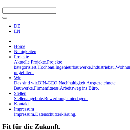
DE
EN
Home
Neuigkeiten
Projekte
Aktuelle Projekte.
Projekte
kategorisiert.
Hochbau.
Ingenieurbauwerke.
Industriebau.
Wohnun
ungefiltert.
Wir
Das sind wir.
BIN-GEO.
Nachhaltigkeit.
Ausgezeichnete
Bauwerke.
Firmenfitness.
Arbeitsweg ins Büro.
Stellen
Stellenangebote.
Bewerbungsunterlagen.
Kontakt
Impressum
Impressum.
Datenschutzerklärung.
Fit für die Zukunft.