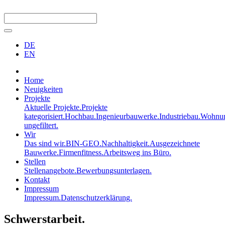
DE
EN
Home
Neuigkeiten
Projekte
Aktuelle Projekte.
Projekte
kategorisiert.
Hochbau.
Ingenieurbauwerke.
Industriebau.
Wohnun
ungefiltert.
Wir
Das sind wir.
BIN-GEO.
Nachhaltigkeit.
Ausgezeichnete
Bauwerke.
Firmenfitness.
Arbeitsweg ins Büro.
Stellen
Stellenangebote.
Bewerbungsunterlagen.
Kontakt
Impressum
Impressum.
Datenschutzerklärung.
Schwerstarbeit.