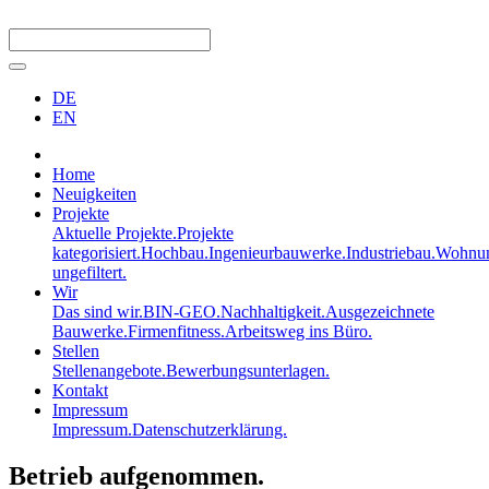
DE
EN
Home
Neuigkeiten
Projekte
Aktuelle Projekte.
Projekte
kategorisiert.
Hochbau.
Ingenieurbauwerke.
Industriebau.
Wohnun
ungefiltert.
Wir
Das sind wir.
BIN-GEO.
Nachhaltigkeit.
Ausgezeichnete
Bauwerke.
Firmenfitness.
Arbeitsweg ins Büro.
Stellen
Stellenangebote.
Bewerbungsunterlagen.
Kontakt
Impressum
Impressum.
Datenschutzerklärung.
Betrieb aufgenommen.