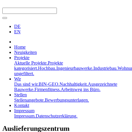
DE
EN
Home
Neuigkeiten
Projekte
Aktuelle Projekte.
Projekte
kategorisiert.
Hochbau.
Ingenieurbauwerke.
Industriebau.
Wohnun
ungefiltert.
Wir
Das sind wir.
BIN-GEO.
Nachhaltigkeit.
Ausgezeichnete
Bauwerke.
Firmenfitness.
Arbeitsweg ins Büro.
Stellen
Stellenangebote.
Bewerbungsunterlagen.
Kontakt
Impressum
Impressum.
Datenschutzerklärung.
Auslieferungszentrum