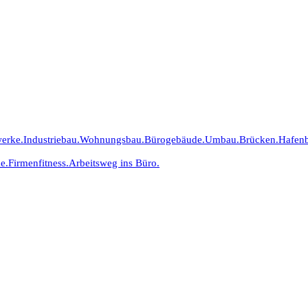
erke.
Industriebau.
Wohnungsbau.
Bürogebäude.
Umbau.
Brücken.
Hafen
e.
Firmenfitness.
Arbeitsweg ins Büro.