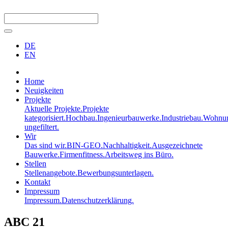
DE
EN
Home
Neuigkeiten
Projekte
Aktuelle Projekte.
Projekte
kategorisiert.
Hochbau.
Ingenieurbauwerke.
Industriebau.
Wohnun
ungefiltert.
Wir
Das sind wir.
BIN-GEO.
Nachhaltigkeit.
Ausgezeichnete
Bauwerke.
Firmenfitness.
Arbeitsweg ins Büro.
Stellen
Stellenangebote.
Bewerbungsunterlagen.
Kontakt
Impressum
Impressum.
Datenschutzerklärung.
ABC 21