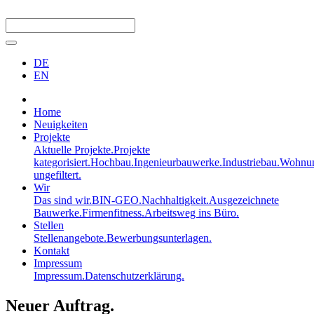
DE
EN
Home
Neuigkeiten
Projekte
Aktuelle Projekte.
Projekte
kategorisiert.
Hochbau.
Ingenieurbauwerke.
Industriebau.
Wohnun
ungefiltert.
Wir
Das sind wir.
BIN-GEO.
Nachhaltigkeit.
Ausgezeichnete
Bauwerke.
Firmenfitness.
Arbeitsweg ins Büro.
Stellen
Stellenangebote.
Bewerbungsunterlagen.
Kontakt
Impressum
Impressum.
Datenschutzerklärung.
Neuer Auftrag.