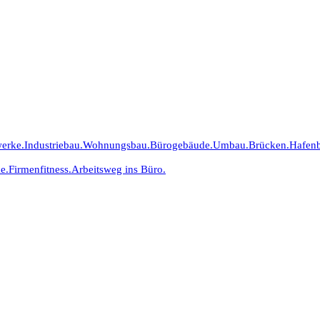
erke.
Industriebau.
Wohnungsbau.
Bürogebäude.
Umbau.
Brücken.
Hafen
e.
Firmenfitness.
Arbeitsweg ins Büro.