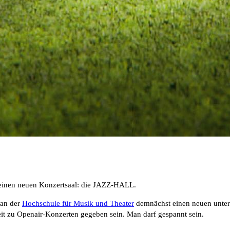
r einen neuen Konzertsaal: die JAZZ-HALL.
an der
Hochschule für Musik und Theater
demnächst einen neuen unteri
t zu Openair-Konzerten gegeben sein. Man darf gespannt sein.