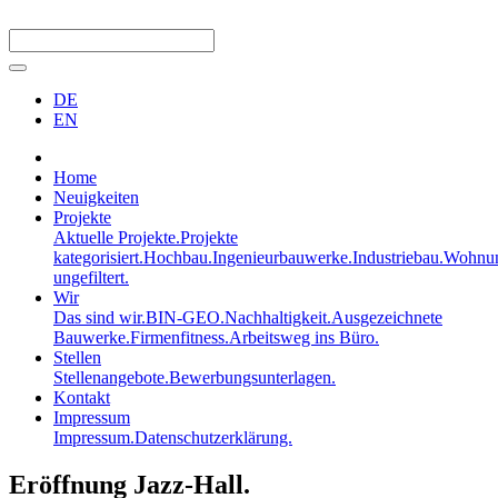
DE
EN
Home
Neuigkeiten
Projekte
Aktuelle Projekte.
Projekte
kategorisiert.
Hochbau.
Ingenieurbauwerke.
Industriebau.
Wohnun
ungefiltert.
Wir
Das sind wir.
BIN-GEO.
Nachhaltigkeit.
Ausgezeichnete
Bauwerke.
Firmenfitness.
Arbeitsweg ins Büro.
Stellen
Stellenangebote.
Bewerbungsunterlagen.
Kontakt
Impressum
Impressum.
Datenschutzerklärung.
Eröffnung Jazz-Hall.