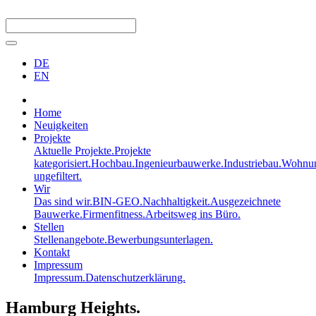
DE
EN
Home
Neuigkeiten
Projekte
Aktuelle Projekte.
Projekte
kategorisiert.
Hochbau.
Ingenieurbauwerke.
Industriebau.
Wohnun
ungefiltert.
Wir
Das sind wir.
BIN-GEO.
Nachhaltigkeit.
Ausgezeichnete
Bauwerke.
Firmenfitness.
Arbeitsweg ins Büro.
Stellen
Stellenangebote.
Bewerbungsunterlagen.
Kontakt
Impressum
Impressum.
Datenschutzerklärung.
Hamburg Heights.