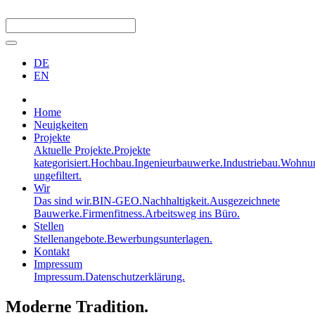
DE
EN
Home
Neuigkeiten
Projekte
Aktuelle Projekte.
Projekte
kategorisiert.
Hochbau.
Ingenieurbauwerke.
Industriebau.
Wohnun
ungefiltert.
Wir
Das sind wir.
BIN-GEO.
Nachhaltigkeit.
Ausgezeichnete
Bauwerke.
Firmenfitness.
Arbeitsweg ins Büro.
Stellen
Stellenangebote.
Bewerbungsunterlagen.
Kontakt
Impressum
Impressum.
Datenschutzerklärung.
Moderne Tradition.