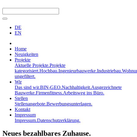
DE
EN
Home
Neuigkeiten
Projekte
Aktuelle Projekte.
Projekte
kategorisiert.
Hochbau.
Ingenieurbauwerke.
Industriebau.
Wohnun
ungefiltert.
Wir
Das sind wir.
BIN-GEO.
Nachhaltigkeit.
Ausgezeichnete
Bauwerke.
Firmenfitness.
Arbeitsweg ins Büro.
Stellen
Stellenangebote.
Bewerbungsunterlagen.
Kontakt
Impressum
Impressum.
Datenschutzerklärung.
Neues bezahlbares Zuhause.