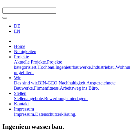
DE
EN
Home
Neuigkeiten
Projekte
Aktuelle Projekte.
Projekte
kategorisiert.
Hochbau.
Ingenieurbauwerke.
Industriebau.
Wohnun
ungefiltert.
Wir
Das sind wir.
BIN-GEO.
Nachhaltigkeit.
Ausgezeichnete
Bauwerke.
Firmenfitness.
Arbeitsweg ins Büro.
Stellen
Stellenangebote.
Bewerbungsunterlagen.
Kontakt
Impressum
Impressum.
Datenschutzerklärung.
Ingenieurwasserbau.