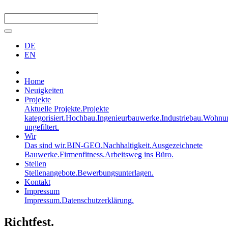
DE
EN
Home
Neuigkeiten
Projekte
Aktuelle Projekte.
Projekte
kategorisiert.
Hochbau.
Ingenieurbauwerke.
Industriebau.
Wohnun
ungefiltert.
Wir
Das sind wir.
BIN-GEO.
Nachhaltigkeit.
Ausgezeichnete
Bauwerke.
Firmenfitness.
Arbeitsweg ins Büro.
Stellen
Stellenangebote.
Bewerbungsunterlagen.
Kontakt
Impressum
Impressum.
Datenschutzerklärung.
Richtfest.