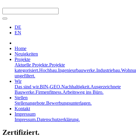
DE
EN
Home
Neuigkeiten
Projekte
Aktuelle Projekte.
Projekte
kategorisiert.
Hochbau.
Ingenieurbauwerke.
Industriebau.
Wohnun
ungefiltert.
Wir
Das sind wir.
BIN-GEO.
Nachhaltigkeit.
Ausgezeichnete
Bauwerke.
Firmenfitness.
Arbeitsweg ins Büro.
Stellen
Stellenangebote.
Bewerbungsunterlagen.
Kontakt
Impressum
Impressum.
Datenschutzerklärung.
Zertifiziert.