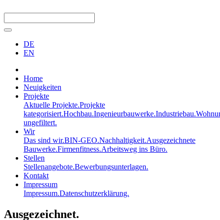
DE
EN
Home
Neuigkeiten
Projekte
Aktuelle Projekte.
Projekte
kategorisiert.
Hochbau.
Ingenieurbauwerke.
Industriebau.
Wohnun
ungefiltert.
Wir
Das sind wir.
BIN-GEO.
Nachhaltigkeit.
Ausgezeichnete
Bauwerke.
Firmenfitness.
Arbeitsweg ins Büro.
Stellen
Stellenangebote.
Bewerbungsunterlagen.
Kontakt
Impressum
Impressum.
Datenschutzerklärung.
Ausgezeichnet.