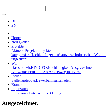
DE
EN
Home
Neuigkeiten
Projekte
Aktuelle Projekte.
Projekte
kategorisiert.
Hochbau.
Ingenieurbauwerke.
Industriebau.
Wohnun
ungefiltert.
Wir
Das sind wir.
BIN-GEO.
Nachhaltigkeit.
Ausgezeichnete
Bauwerke.
Firmenfitness.
Arbeitsweg ins Büro.
Stellen
Stellenangebote.
Bewerbungsunterlagen.
Kontakt
Impressum
Impressum.
Datenschutzerklärung.
Ausgezeichnet.