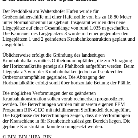
Der Predöhlkai am Waltershofer Hafen wurde für
Großcontainerschiffe mit einer Hafensohle von bis zu 18,80 Meter
unter Normalhöhennull ausgebaut. Insgesamt wurden drei neue
Liegeplätze auf einer Gesamtlänge von rund 1.035 m geschaffen.
Die Kaimauer des Liegeplatzes 3 wurde mit einer gegenüber den
Liegeplätzen 1 und 2 geänderten Kranbahnkonstruktion geplant und
ausgeführt.
Üblicherweise erfolgt die Gründung des landseitigen
Kranbahnbalkens mittels Ortbetonrammpfählen, die zur Abtragung
der Horizontalkräfte geneigt als Pfahlbock aufgeführt werden. Beim
Liegeplatz 3 wird der Kranbahnbalken jedoch auf senkrechten
Ortbetonrammpfählen gegründet. Die Abtragung der
Horizontalkräfte erfolgt somit über horizontale Bettung der Pfähle.
Die möglichen Verformungen der so geänderten
Kranbahnkonstruktion sollten vorab rechnerisch prognostiziert
werden. Die Berechnungen wurden mit unserem eigenen FEM-
Programm BIN-GEO mit nichtlinearem Stoffmodell durchgeführt.
Die Ergebnisse der Berechnungen zeigen, dass die Verformungen
der Kranschiene in für Kranbetrieb zulässigen Bereich liegen. Die
geplante Konstruktion konnte so umgesetzt werden.
© BIN, BIN / HPA, BIN