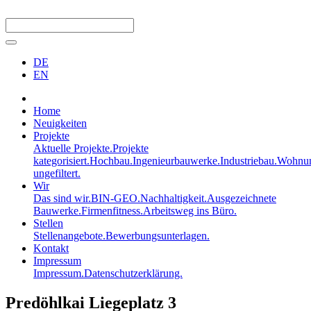
DE
EN
Home
Neuigkeiten
Projekte
Aktuelle Projekte.
Projekte
kategorisiert.
Hochbau.
Ingenieurbauwerke.
Industriebau.
Wohnun
ungefiltert.
Wir
Das sind wir.
BIN-GEO.
Nachhaltigkeit.
Ausgezeichnete
Bauwerke.
Firmenfitness.
Arbeitsweg ins Büro.
Stellen
Stellenangebote.
Bewerbungsunterlagen.
Kontakt
Impressum
Impressum.
Datenschutzerklärung.
Predöhlkai Liegeplatz 3