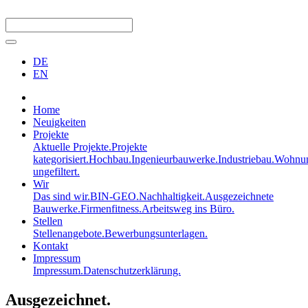
DE
EN
Home
Neuigkeiten
Projekte
Aktuelle Projekte.
Projekte
kategorisiert.
Hochbau.
Ingenieurbauwerke.
Industriebau.
Wohnun
ungefiltert.
Wir
Das sind wir.
BIN-GEO.
Nachhaltigkeit.
Ausgezeichnete
Bauwerke.
Firmenfitness.
Arbeitsweg ins Büro.
Stellen
Stellenangebote.
Bewerbungsunterlagen.
Kontakt
Impressum
Impressum.
Datenschutzerklärung.
Ausgezeichnet.