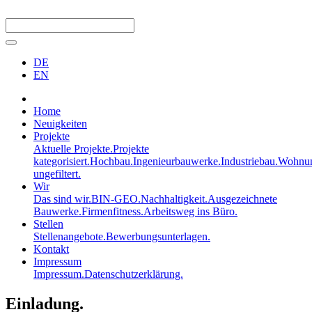
DE
EN
Home
Neuigkeiten
Projekte
Aktuelle Projekte.
Projekte
kategorisiert.
Hochbau.
Ingenieurbauwerke.
Industriebau.
Wohnun
ungefiltert.
Wir
Das sind wir.
BIN-GEO.
Nachhaltigkeit.
Ausgezeichnete
Bauwerke.
Firmenfitness.
Arbeitsweg ins Büro.
Stellen
Stellenangebote.
Bewerbungsunterlagen.
Kontakt
Impressum
Impressum.
Datenschutzerklärung.
Einladung.