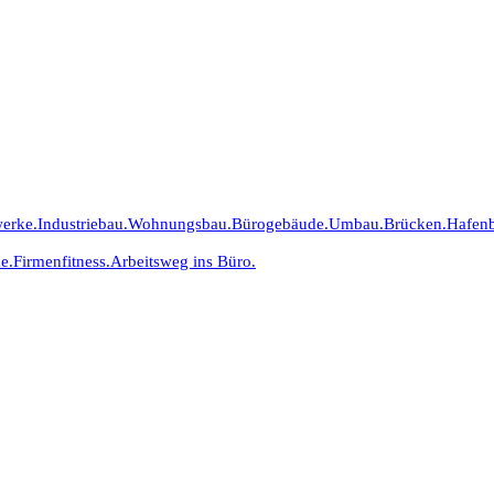
erke.
Industriebau.
Wohnungsbau.
Bürogebäude.
Umbau.
Brücken.
Hafen
e.
Firmenfitness.
Arbeitsweg ins Büro.