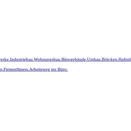
erke.
Industriebau.
Wohnungsbau.
Bürogebäude.
Umbau.
Brücken.
Hafen
e.
Firmenfitness.
Arbeitsweg ins Büro.