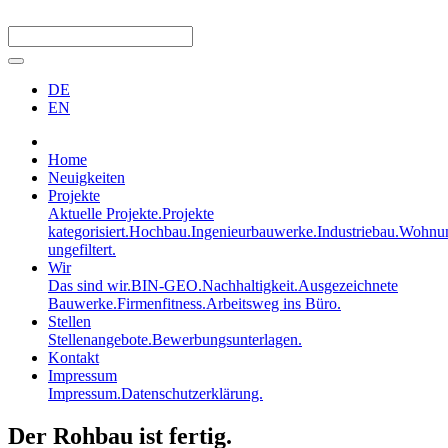
DE
EN
Home
Neuigkeiten
Projekte
Aktuelle Projekte.
Projekte
kategorisiert.
Hochbau.
Ingenieurbauwerke.
Industriebau.
Wohnun
ungefiltert.
Wir
Das sind wir.
BIN-GEO.
Nachhaltigkeit.
Ausgezeichnete
Bauwerke.
Firmenfitness.
Arbeitsweg ins Büro.
Stellen
Stellenangebote.
Bewerbungsunterlagen.
Kontakt
Impressum
Impressum.
Datenschutzerklärung.
Der Rohbau ist fertig.