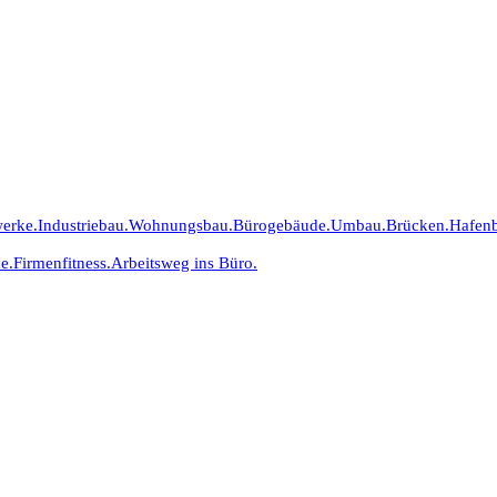
erke.
Industriebau.
Wohnungsbau.
Bürogebäude.
Umbau.
Brücken.
Hafen
e.
Firmenfitness.
Arbeitsweg ins Büro.