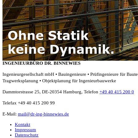
INGENIEURBÜRO DR. BINNEWIES
Ingenieurgesellschaft mbH • Bauingenieure • Prüfingenieure für Baut
Tragwerksplanung • Objektplanung für Ingenieurbauwerke
Dammtorstrasse 25, DE-20354 Hamburg, Telefon
+49 40 415 200 0
Telefax +49 40 415 200 99
E-Mail:
mail@dr-ing-binnewies.de
Kontakt
Impressum
Datenschutz