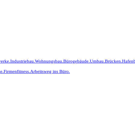
erke.
Industriebau.
Wohnungsbau.
Bürogebäude.
Umbau.
Brücken.
Hafen
e.
Firmenfitness.
Arbeitsweg ins Büro.