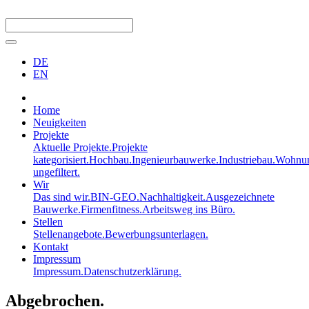
DE
EN
Home
Neuigkeiten
Projekte
Aktuelle Projekte.
Projekte
kategorisiert.
Hochbau.
Ingenieurbauwerke.
Industriebau.
Wohnun
ungefiltert.
Wir
Das sind wir.
BIN-GEO.
Nachhaltigkeit.
Ausgezeichnete
Bauwerke.
Firmenfitness.
Arbeitsweg ins Büro.
Stellen
Stellenangebote.
Bewerbungsunterlagen.
Kontakt
Impressum
Impressum.
Datenschutzerklärung.
Abgebrochen.