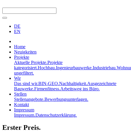
DE
EN
Home
Neuigkeiten
Projekte
Aktuelle Projekte.
Projekte
kategorisiert.
Hochbau.
Ingenieurbauwerke.
Industriebau.
Wohnun
ungefiltert.
Wir
Das sind wir.
BIN-GEO.
Nachhaltigkeit.
Ausgezeichnete
Bauwerke.
Firmenfitness.
Arbeitsweg ins Büro.
Stellen
Stellenangebote.
Bewerbungsunterlagen.
Kontakt
Impressum
Impressum.
Datenschutzerklärung.
Erster Preis.