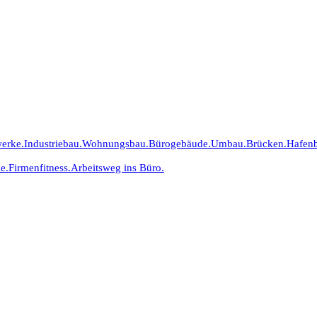
erke.
Industriebau.
Wohnungsbau.
Bürogebäude.
Umbau.
Brücken.
Hafen
e.
Firmenfitness.
Arbeitsweg ins Büro.