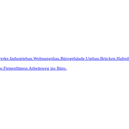
erke.
Industriebau.
Wohnungsbau.
Bürogebäude.
Umbau.
Brücken.
Hafen
e.
Firmenfitness.
Arbeitsweg ins Büro.