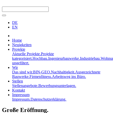
DE
EN
Home
Neuigkeiten
Projekte
Aktuelle Projekte.
Projekte
kategorisiert.
Hochbau.
Ingenieurbauwerke.
Industriebau.
Wohnun
ungefiltert.
Wir
Das sind wir.
BIN-GEO.
Nachhaltigkeit.
Ausgezeichnete
Bauwerke.
Firmenfitness.
Arbeitsweg ins Büro.
Stellen
Stellenangebote.
Bewerbungsunterlagen.
Kontakt
Impressum
Impressum.
Datenschutzerklärung.
Große Eröffnung.