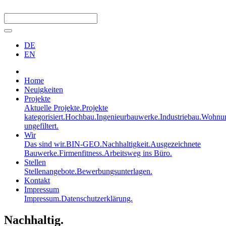
DE
EN
Home
Neuigkeiten
Projekte
Aktuelle Projekte.
Projekte
kategorisiert.
Hochbau.
Ingenieurbauwerke.
Industriebau.
Wohnun
ungefiltert.
Wir
Das sind wir.
BIN-GEO.
Nachhaltigkeit.
Ausgezeichnete
Bauwerke.
Firmenfitness.
Arbeitsweg ins Büro.
Stellen
Stellenangebote.
Bewerbungsunterlagen.
Kontakt
Impressum
Impressum.
Datenschutzerklärung.
Nachhaltig.