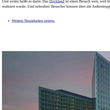
Und weiter heißt es darin: Das
Dockland
ist einen Besuch wert, weil 
realisiert wurde. Und nebenbei: Besucher können über die Außentrepp
Weitere Neuigkeiten zeigen.