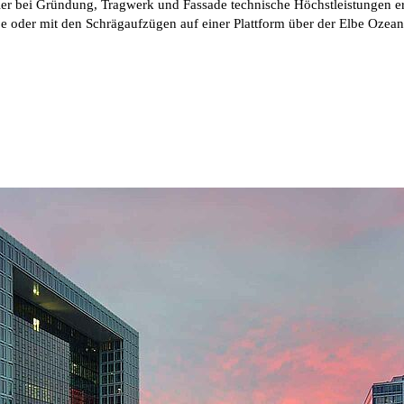
hier bei Gründung, Tragwerk und Fassade technische Höchstleistungen e
e oder mit den Schrägaufzügen auf einer Plattform über der Elbe Ozea