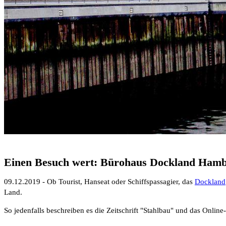
Einen Besuch wert: Bürohaus Dockland Hamb
09.12.2019 - Ob Tourist, Hanseat oder Schiffspassagier, das
Dockland
Land.
So jedenfalls beschreiben es die Zeitschrift "Stahlbau" und das Onl