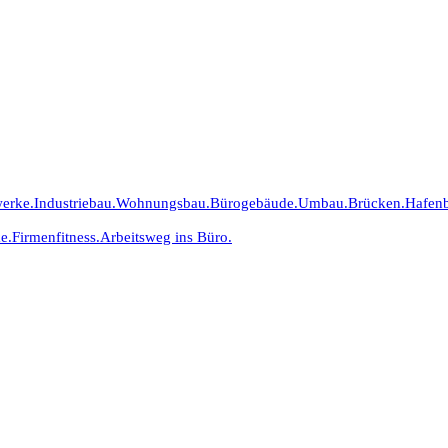
erke.
Industriebau.
Wohnungsbau.
Bürogebäude.
Umbau.
Brücken.
Hafen
e.
Firmenfitness.
Arbeitsweg ins Büro.