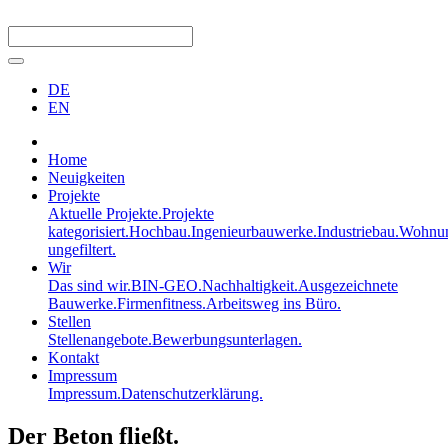
DE
EN
Home
Neuigkeiten
Projekte
Aktuelle Projekte.
Projekte
kategorisiert.
Hochbau.
Ingenieurbauwerke.
Industriebau.
Wohnun
ungefiltert.
Wir
Das sind wir.
BIN-GEO.
Nachhaltigkeit.
Ausgezeichnete
Bauwerke.
Firmenfitness.
Arbeitsweg ins Büro.
Stellen
Stellenangebote.
Bewerbungsunterlagen.
Kontakt
Impressum
Impressum.
Datenschutzerklärung.
Der Beton fließt.