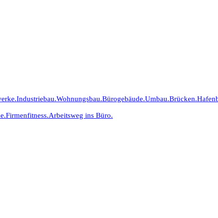
erke.
Industriebau.
Wohnungsbau.
Bürogebäude.
Umbau.
Brücken.
Hafen
e.
Firmenfitness.
Arbeitsweg ins Büro.