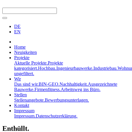
DE
EN
Home
Neuigkeiten
Projekte
Aktuelle Projekte.
Projekte
kategorisiert.
Hochbau.
Ingenieurbauwerke.
Industriebau.
Wohnun
ungefiltert.
Wir
Das sind wir.
BIN-GEO.
Nachhaltigkeit.
Ausgezeichnete
Bauwerke.
Firmenfitness.
Arbeitsweg ins Büro.
Stellen
Stellenangebote.
Bewerbungsunterlagen.
Kontakt
Impressum
Impressum.
Datenschutzerklärung.
Enthüllt.