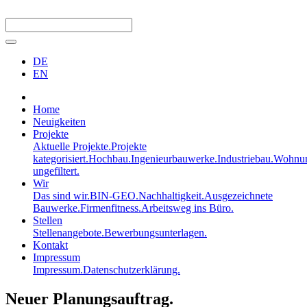
DE
EN
Home
Neuigkeiten
Projekte
Aktuelle Projekte.
Projekte
kategorisiert.
Hochbau.
Ingenieurbauwerke.
Industriebau.
Wohnun
ungefiltert.
Wir
Das sind wir.
BIN-GEO.
Nachhaltigkeit.
Ausgezeichnete
Bauwerke.
Firmenfitness.
Arbeitsweg ins Büro.
Stellen
Stellenangebote.
Bewerbungsunterlagen.
Kontakt
Impressum
Impressum.
Datenschutzerklärung.
Neuer Planungsauftrag.