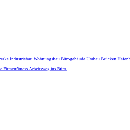
erke.
Industriebau.
Wohnungsbau.
Bürogebäude.
Umbau.
Brücken.
Hafen
e.
Firmenfitness.
Arbeitsweg ins Büro.